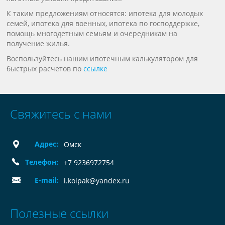
К таким предложениям относятся: ипотека для молодых
семей, ипотека для военных, ипотека по господдержке,
помощь многодетным семьям и очередникам на
получение жилья.
Воспользуйтесь нашим ипотечным калькулятором для
быстрых расчетов по
ссылке
Свяжитесь с нами
Адрес:
Омск
Телефон:
+7 9236972754
E-mail:
i.kolpak@yandex.ru
Полезные ссылки