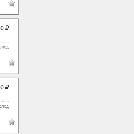
00
олод
00
олод