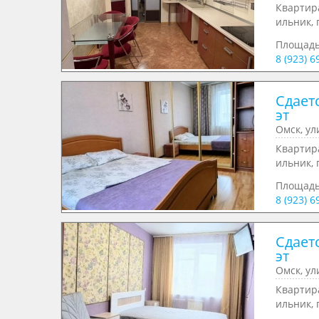
Квартира
ильник, 
Площад
8 (923) 6
Сдаетс
эт
Омск, ул
Квартира
ильник, 
Площад
8 (923) 6
Сдаетс
эт
Омск, ул
Квартира
ильник, 