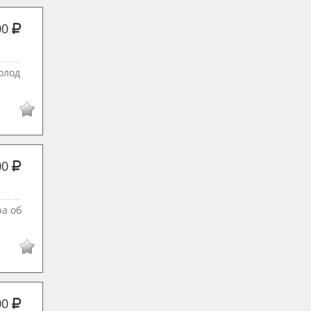
00
олод
00
pa об
00