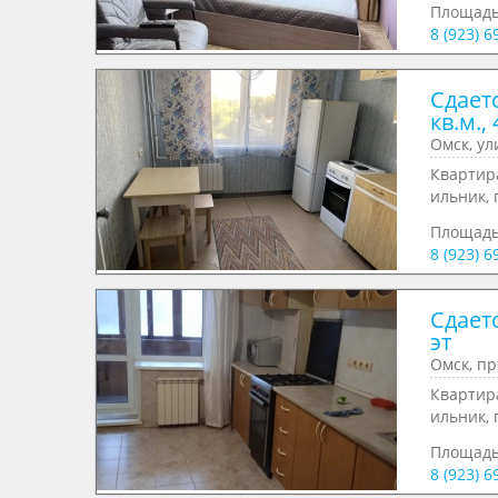
Площад
8 (923) 6
Сдает
кв.м., 
Омск, ул
Квартира
ильник, 
Площад
8 (923) 6
Сдаетс
эт
Омск, пр
Квартира
ильник, 
Площад
8 (923) 6