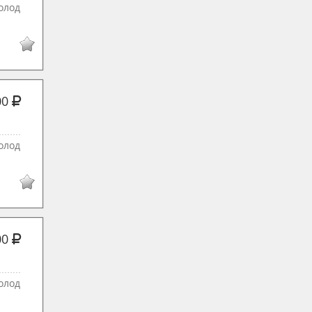
олод
00
олод
00
олод