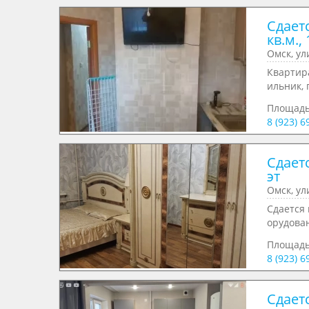
Сдает
кв.м., 
Омск, ул
Квартира
ильник, 
Площад
8 (923) 6
Сдаетс
эт
Омск, ул
Сдaется 
орудовaн
Площад
8 (923) 6
Сдаетс