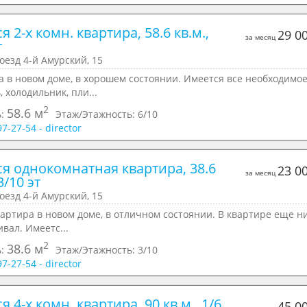
я 2-х комн. квартира, 58.6 кв.м., 
29 0
за месяц
т
оезд 4-й Амурский, 15
 в новом доме, в хорошем состоянии. Имеется все необходимое
, холодильник, пли...
2
58.6 м
ь:
Этаж/Этажность:
6/10
97-27-54 - director
я однокомнатная квартира, 38.6 
23 0
за месяц
3/10 эт
оезд 4-й Амурский, 15
артира в новом доме, в отличном состоянии. В квартире еще н
вал. Имеетс...
2
38.6 м
ь:
Этаж/Этажность:
3/10
97-27-54 - director
я 4-х комн. квартира, 90 кв.м., 1/6 
45 0