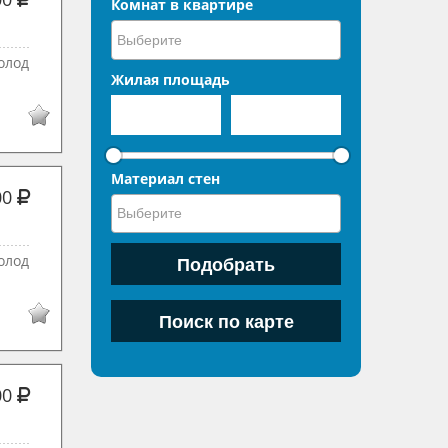
Комнат в квартире
олод
Жилая площадь
Материал стен
00
олод
00