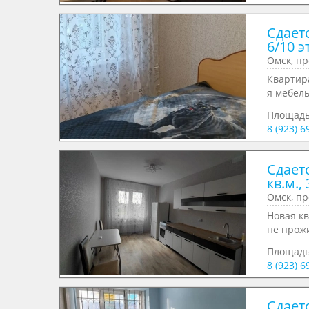
Сдаетс
6/10 э
Омск, пр
Квартира
я мебель
Площад
8 (923) 6
Сдаетс
кв.м., 
Омск, пр
Новая кв
не прожи
Площад
8 (923) 6
Сдаетс