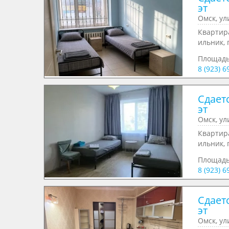
эт
Омск, ул
Квартира
ильник, 
Площад
8 (923) 6
Сдаетс
эт
Омск, ул
Квартира
ильник, 
Площад
8 (923) 6
Сдаетс
эт
Омск, ул