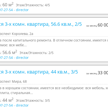
2
60 м
ь:
Этаж/Этажность:
4/5
97-27-54 - director
я 3-х комн. квартира, 56.6 кв.м., 2/5 
60 0
за месяц
оспект Королева, 2а
 после капитального ремонта. В отличном состоянии, имеется 
мое: вся мебе...
2
56.6 м
ь:
Этаж/Этажность:
2/5
97-27-54 - director
я 3-х комн. квартира, 44 кв.м., 3/5 
33 0
за месяц
оспект Мира, 68
 в хорошем состоянии, имеется все необходимое: вся мебель, х
плита, стиральная...
2
44 м
ь:
Этаж/Этажность:
3/5
97-27-54 - director