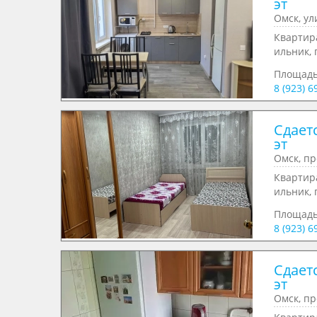
эт
Омск, ул
Квартира
ильник, 
Площад
8 (923) 6
Сдаетс
эт
Омск, пр
Квартира
ильник, 
Площад
8 (923) 6
Сдаетс
эт
Омск, пр