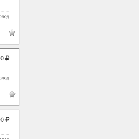
олод
00
олод
00