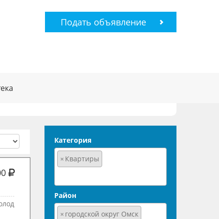
Подать объявление
ека
Категория
×
Квартиры
00
Район
олод
×
городской округ Омск