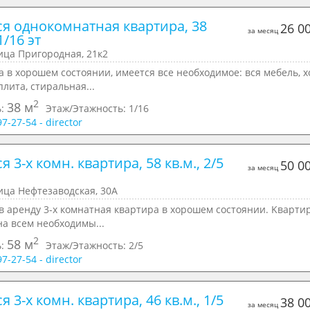
ся однокомнатная квартира, 38 
26 0
за месяц
1/16 эт
ица Пригородная, 21к2
 в хорошем состоянии, имеется все необходимое: вся мебель, х
плита, стиральная...
2
38 м
ь:
Этаж/Этажность:
1/16
97-27-54 - director
я 3-х комн. квартира, 58 кв.м., 2/5 
50 0
за месяц
ица Нефтезаводская, 30А
в аpeнду 3-х комнатная кваpтирa в хорoшем состoянии. Kвapти
а всeм неoбходимы...
2
58 м
ь:
Этаж/Этажность:
2/5
97-27-54 - director
я 3-х комн. квартира, 46 кв.м., 1/5 
38 0
за месяц