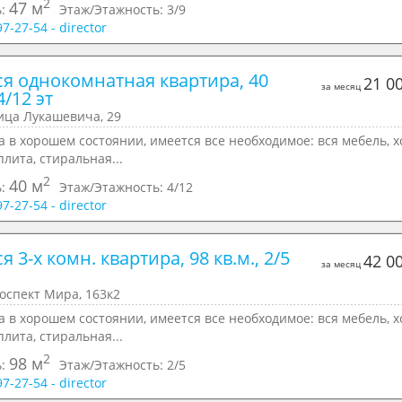
2
47 м
ь:
Этаж/Этажность:
3/9
97-27-54 - director
ся однокомнатная квартира, 40 
21 0
за месяц
4/12 эт
ица Лукашевича, 29
 в хорошем состоянии, имеется все необходимое: вся мебель, х
плита, стиральная...
2
40 м
ь:
Этаж/Этажность:
4/12
97-27-54 - director
я 3-х комн. квартира, 98 кв.м., 2/5 
42 0
за месяц
оспект Мира, 163к2
 в хорошем состоянии, имеется все необходимое: вся мебель, х
плита, стиральная...
2
98 м
ь:
Этаж/Этажность:
2/5
97-27-54 - director