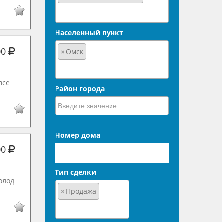
Населенный пункт
00
×
Омск
все
Район города
Номер дома
00
Тип сделки
олод
×
Продажа