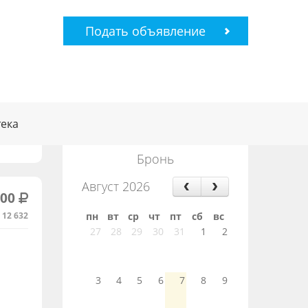
Подать объявление
ека
Бронь
Август 2026
000
:
12 632
пн
вт
ср
чт
пт
сб
вс
27
28
29
30
31
1
2
3
4
5
6
7
8
9