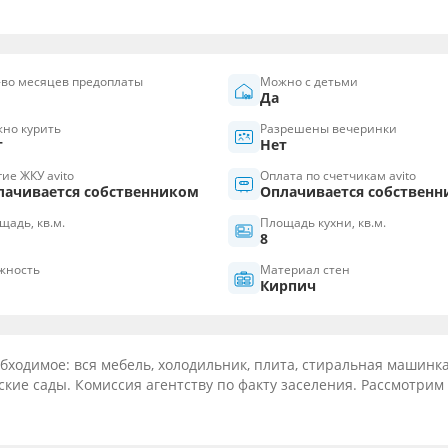
-во месяцев предоплаты
Можно с детьми
Да
но курить
Разрешены вечеринки
т
Нет
гие ЖКУ avito
Оплата по счетчикам avito
лачивается собственником
Оплачивается собствен
щадь, кв.м.
Площадь кухни, кв.м.
8
жность
Материал стен
Кирпич
бходимое: вся мебель, холодильник, плита, стиральная машинка
ские сады. Комиссия агентству по факту заселения. Рассмотрим