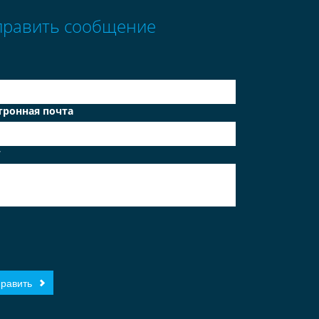
править сообщение
тронная почта
т