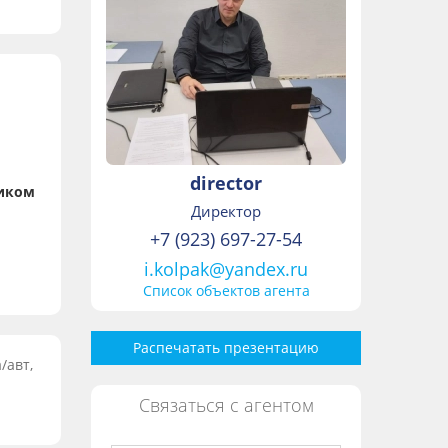
director
ником
Директор
+7 (923) 697-27-54
i.kolpak@yandex.ru
Список объектов агента
Распечатать презентацию
/авт,
Связаться с агентом