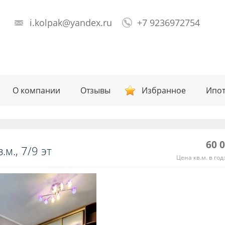
i.kolpak@yandex.ru
+7 9236972754
О компании
Отзывы
Избранное
Ипот
60 
.м., 7/9 эт
Цена кв.м. в год