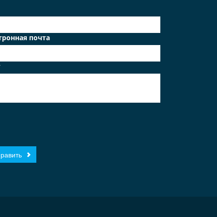
тронная почта
т